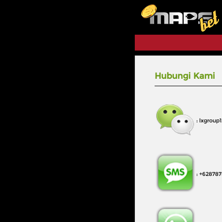
Hubungi Kami
: lxgroup
: +62878