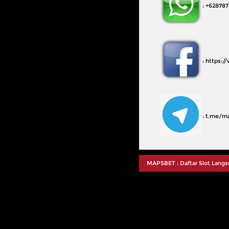
: +62878
: https:
: t.me/m
MAPSBET : Daftar Slot Langs